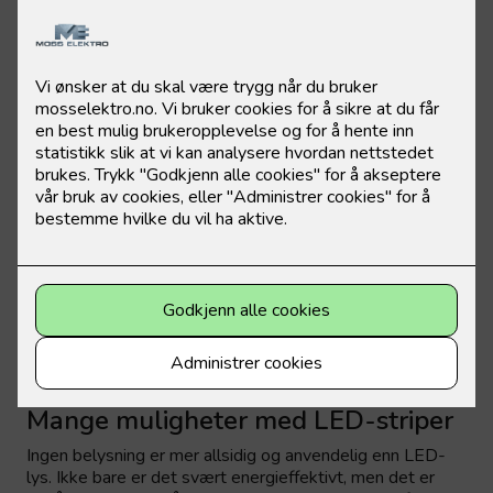
på kjøkkenet, spesielt over kjøkkenbenken. Da ser du
mye bedre når du lager mat, i tillegg til at det er lettere å
holde det rent.
Mange muligheter med LED-striper
Ingen belysning er mer allsidig og anvendelig enn LED-
lys. Ikke bare er det svært energieffektivt, men det er