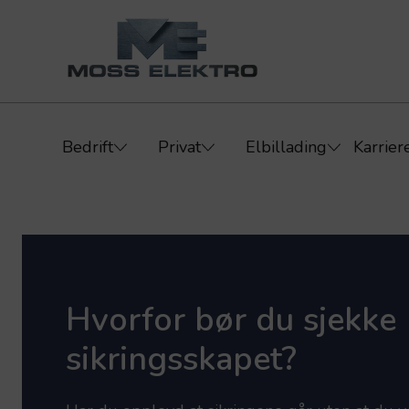
Bedrift
Privat
Elbillading
Karrier
Hvorfor bør du sjekke
sikringsskapet?