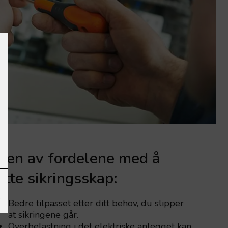
oen av fordelene med å
ytte sikringsskap:
Bedre tilpasset etter ditt behov, du slipper
at sikringene går.
Overbelastning i det elektriske anlegget kan