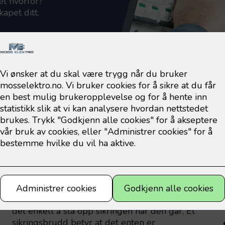
et hvorfor?
apet ditt.
Hva gjør du når sikringen
N
går?
b
lig
De fleste har i dag automatsikringer, som gjør
t
det enkelt å slå opp sikringen når den går. Et
sikringsbrudd betyr at det enten er