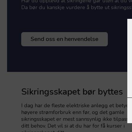
Har du opplevd at sikringene går uten at du v
Da bør du kanskje vurdere å bytte ut sikringssk
Send oss en henvendelse
Sikringsskapet bør byttes
I dag har de fleste elektriske anlegg et betyde
høyere strømforbruk enn før, og det gamle
sikringsskapet er mest sannsynlig ikke tilpasse
ditt behov. Det vil si at du har for få kurser i